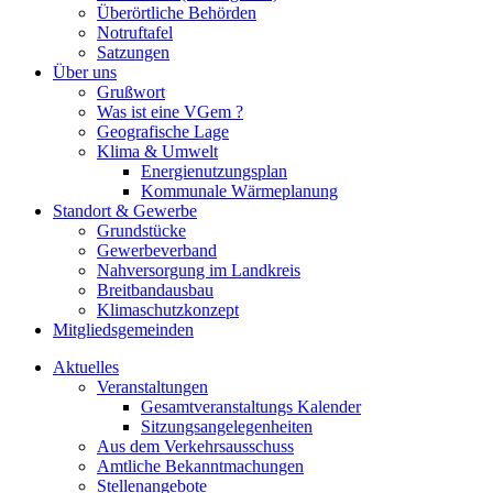
Überörtliche Behörden
Notruftafel
Satzungen
Über uns
Grußwort
Was ist eine VGem ?
Geografische Lage
Klima & Umwelt
Energienutzungsplan
Kommunale Wärmeplanung
Standort & Gewerbe
Grundstücke
Gewerbeverband
Nahversorgung im Landkreis
Breitbandausbau
Klimaschutzkonzept
Mitgliedsgemeinden
Aktuelles
Veranstaltungen
Gesamtveranstaltungs Kalender
Sitzungsangelegenheiten
Aus dem Verkehrsausschuss
Amtliche Bekanntmachungen
Stellenangebote