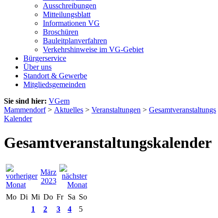
Ausschreibungen
Mitteilungsblatt
Informationen VG
Broschüren
Bauleitplanverfahren
Verkehrshinweise im VG-Gebiet
Bürgerservice
Über uns
Standort & Gewerbe
Mitgliedsgemeinden
Sie sind hier:
VGem
Mammendorf
>
Aktuelles
>
Veranstaltungen
>
Gesamtveranstaltungs
Kalender
Gesamtveranstaltungskalender
März
2023
Mo
Di
Mi
Do
Fr
Sa
So
1
2
3
4
5