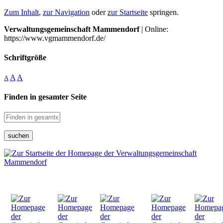
Zum Inhalt
,
zur Navigation
oder
zur Startseite
springen.
Verwaltungsgemeinschaft Mammendorf
| Online:
https://www.vgmammendorf.de/
Schriftgröße
A
A
A
Finden in gesamter Seite
suchen