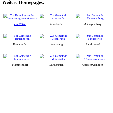
Weitere Homepages:
Zur VGem
Adelshofen
Althegnenberg
Hattenhofen
Jesenwang
Landsberied
Mammendorf
Mittelstetten
Oberschweinbach