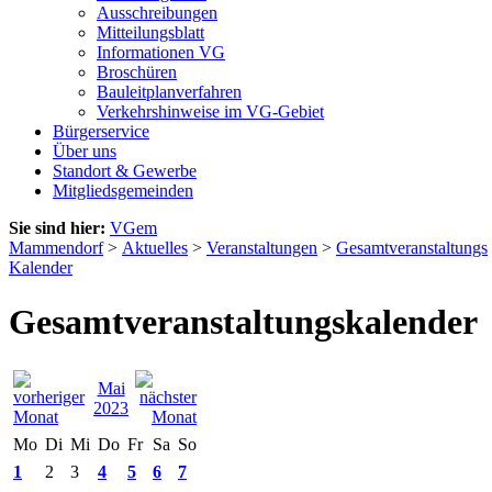
Ausschreibungen
Mitteilungsblatt
Informationen VG
Broschüren
Bauleitplanverfahren
Verkehrshinweise im VG-Gebiet
Bürgerservice
Über uns
Standort & Gewerbe
Mitgliedsgemeinden
Sie sind hier:
VGem
Mammendorf
>
Aktuelles
>
Veranstaltungen
>
Gesamtveranstaltungs
Kalender
Gesamtveranstaltungskalender
Mai
2023
Mo
Di
Mi
Do
Fr
Sa
So
1
2
3
4
5
6
7