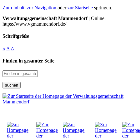
Zum Inhalt
,
zur Navigation
oder
zur Startseite
springen.
Verwaltungsgemeinschaft Mammendorf
| Online:
https://www.vgmammendorf.de/
Schriftgröße
A
A
A
Finden in gesamter Seite
suchen