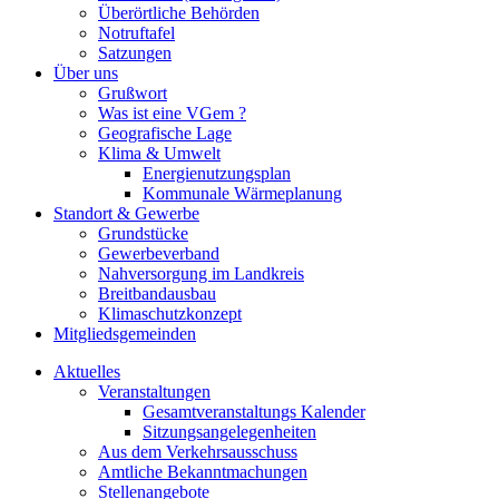
Überörtliche Behörden
Notruftafel
Satzungen
Über uns
Grußwort
Was ist eine VGem ?
Geografische Lage
Klima & Umwelt
Energienutzungsplan
Kommunale Wärmeplanung
Standort & Gewerbe
Grundstücke
Gewerbeverband
Nahversorgung im Landkreis
Breitbandausbau
Klimaschutzkonzept
Mitgliedsgemeinden
Aktuelles
Veranstaltungen
Gesamtveranstaltungs Kalender
Sitzungsangelegenheiten
Aus dem Verkehrsausschuss
Amtliche Bekanntmachungen
Stellenangebote