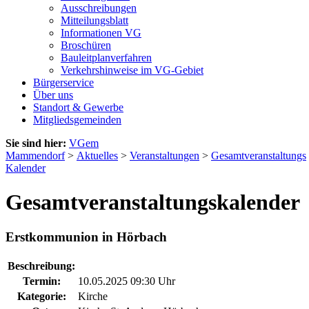
Ausschreibungen
Mitteilungsblatt
Informationen VG
Broschüren
Bauleitplanverfahren
Verkehrshinweise im VG-Gebiet
Bürgerservice
Über uns
Standort & Gewerbe
Mitgliedsgemeinden
Sie sind hier:
VGem
Mammendorf
>
Aktuelles
>
Veranstaltungen
>
Gesamtveranstaltungs
Kalender
Gesamtveranstaltungskalender
Erstkommunion in Hörbach
Beschreibung:
Termin:
10.05.2025 09:30 Uhr
Kategorie:
Kirche