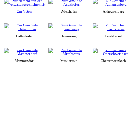
Zur VGem
Adelshofen
Althegnenberg
Hattenhofen
Jesenwang
Landsberied
Mammendorf
Mittelstetten
Oberschweinbach