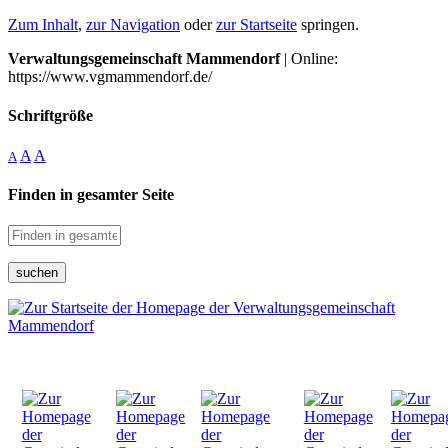
Zum Inhalt
,
zur Navigation
oder
zur Startseite
springen.
Verwaltungsgemeinschaft Mammendorf
| Online:
https://www.vgmammendorf.de/
Schriftgröße
A
A
A
Finden in gesamter Seite
suchen