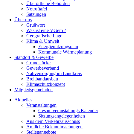
Überörtliche Behörden
Notruftafel
Satzungen
Über uns
Grußwort
Was ist eine VGem ?
Geografische Lage
Klima & Umwelt
Energienutzungsplan
Kommunale Wärmeplanung
Standort & Gewerbe
Grundstücke
Gewerbeverband
Nahversorgung im Landkreis
Breitbandausbau
Klimaschutzkonzept
Mitgliedsgemeinden
Aktuelles
Veranstaltungen
Gesamtveranstaltungs Kalender
Sitzungsangelegenheiten
Aus dem Verkehrsausschuss
Amtliche Bekanntmachungen
Stellenangebote