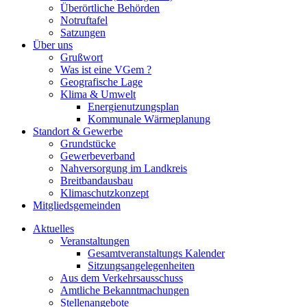
Überörtliche Behörden
Notruftafel
Satzungen
Über uns
Grußwort
Was ist eine VGem ?
Geografische Lage
Klima & Umwelt
Energienutzungsplan
Kommunale Wärmeplanung
Standort & Gewerbe
Grundstücke
Gewerbeverband
Nahversorgung im Landkreis
Breitbandausbau
Klimaschutzkonzept
Mitgliedsgemeinden
Aktuelles
Veranstaltungen
Gesamtveranstaltungs Kalender
Sitzungsangelegenheiten
Aus dem Verkehrsausschuss
Amtliche Bekanntmachungen
Stellenangebote