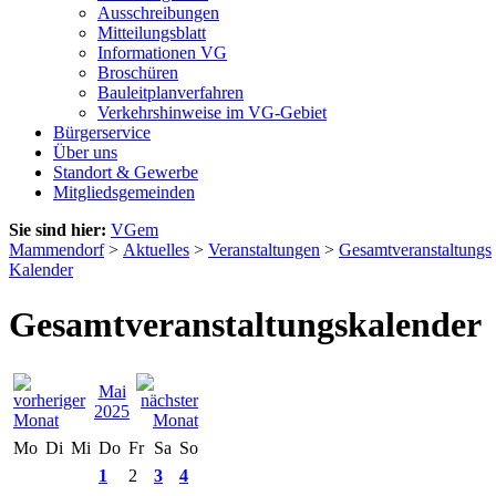
Ausschreibungen
Mitteilungsblatt
Informationen VG
Broschüren
Bauleitplanverfahren
Verkehrshinweise im VG-Gebiet
Bürgerservice
Über uns
Standort & Gewerbe
Mitgliedsgemeinden
Sie sind hier:
VGem
Mammendorf
>
Aktuelles
>
Veranstaltungen
>
Gesamtveranstaltungs
Kalender
Gesamtveranstaltungskalender
Mai
2025
Mo
Di
Mi
Do
Fr
Sa
So
1
2
3
4