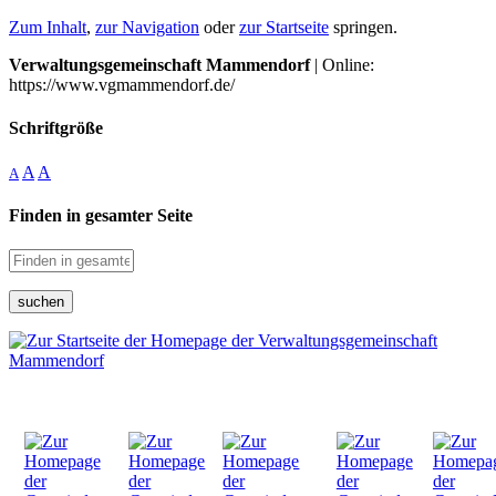
Zum Inhalt
,
zur Navigation
oder
zur Startseite
springen.
Verwaltungsgemeinschaft Mammendorf
| Online:
https://www.vgmammendorf.de/
Schriftgröße
A
A
A
Finden in gesamter Seite
suchen