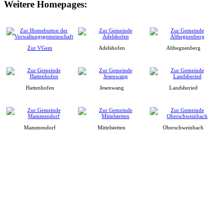
Weitere Homepages:
Zur VGem
Adelshofen
Althegnenberg
Hattenhofen
Jesenwang
Landsberied
Mammendorf
Mittelstetten
Oberschweinbach