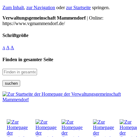
Zum Inhalt
,
zur Navigation
oder
zur Startseite
springen.
Verwaltungsgemeinschaft Mammendorf
| Online:
https://www.vgmammendorf.de/
Schriftgröße
A
A
A
Finden in gesamter Seite
suchen