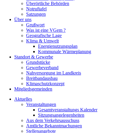
Überörtliche Behörden
Notruftafel
Satzungen
Über uns
Grußwort
Was ist eine VGem ?
Geografische Lage
Klima & Umwelt
Energienutzungsplan
Kommunale Wärmeplanung
Standort & Gewerbe
Grundstücke
Gewerbeverband
Nahversorgung im Landkreis
Breitbandausbau
Klimaschutzkonzept
Mitgliedsgemeinden
Aktuelles
Veranstaltungen
Gesamtveranstaltungs Kalender
Sitzungsangelegenheiten
Aus dem Verkehrsausschuss
Amtliche Bekanntmachungen
Stellenangebote