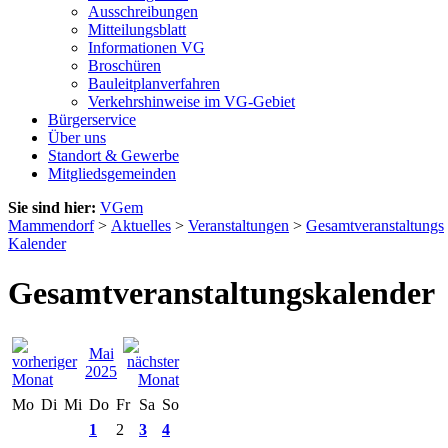
Ausschreibungen
Mitteilungsblatt
Informationen VG
Broschüren
Bauleitplanverfahren
Verkehrshinweise im VG-Gebiet
Bürgerservice
Über uns
Standort & Gewerbe
Mitgliedsgemeinden
Sie sind hier:
VGem
Mammendorf
>
Aktuelles
>
Veranstaltungen
>
Gesamtveranstaltungs
Kalender
Gesamtveranstaltungskalender
Mai
2025
Mo
Di
Mi
Do
Fr
Sa
So
1
2
3
4