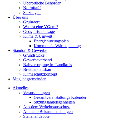
Überörtliche Behörden
Notruftafel
Satzungen
Über uns
Grußwort
Was ist eine VGem ?
Geografische Lage
Klima & Umwelt
Energienutzungsplan
Kommunale Wärmeplanung
Standort & Gewerbe
Grundstücke
Gewerbeverband
Nahversorgung im Landkreis
Breitbandausbau
Klimaschutzkonzept
Mitgliedsgemeinden
Aktuelles
Veranstaltungen
Gesamtveranstaltungs Kalender
Sitzungsangelegenheiten
Aus dem Verkehrsausschuss
Amtliche Bekanntmachungen
Stellenangebote