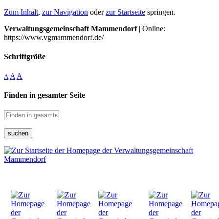
Zum Inhalt
,
zur Navigation
oder
zur Startseite
springen.
Verwaltungsgemeinschaft Mammendorf
| Online:
https://www.vgmammendorf.de/
Schriftgröße
A
A
A
Finden in gesamter Seite
suchen