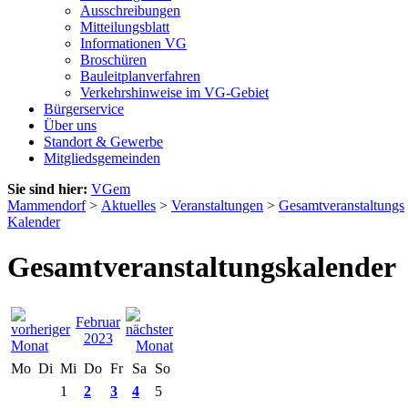
Ausschreibungen
Mitteilungsblatt
Informationen VG
Broschüren
Bauleitplanverfahren
Verkehrshinweise im VG-Gebiet
Bürgerservice
Über uns
Standort & Gewerbe
Mitgliedsgemeinden
Sie sind hier:
VGem
Mammendorf
>
Aktuelles
>
Veranstaltungen
>
Gesamtveranstaltungs
Kalender
Gesamtveranstaltungskalender
Februar
2023
Mo
Di
Mi
Do
Fr
Sa
So
1
2
3
4
5