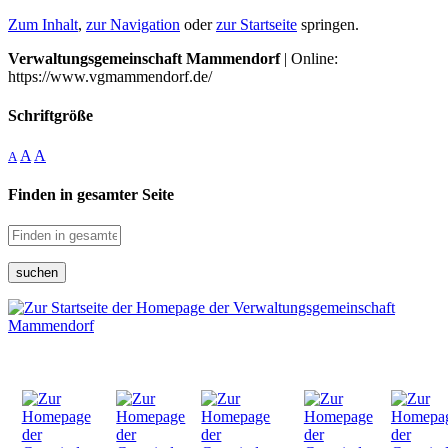
Zum Inhalt
,
zur Navigation
oder
zur Startseite
springen.
Verwaltungsgemeinschaft Mammendorf
| Online:
https://www.vgmammendorf.de/
Schriftgröße
A
A
A
Finden in gesamter Seite
suchen