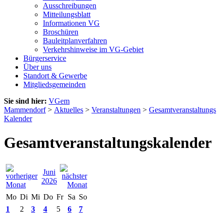
Ausschreibungen
Mitteilungsblatt
Informationen VG
Broschüren
Bauleitplanverfahren
Verkehrshinweise im VG-Gebiet
Bürgerservice
Über uns
Standort & Gewerbe
Mitgliedsgemeinden
Sie sind hier:
VGem
Mammendorf
>
Aktuelles
>
Veranstaltungen
>
Gesamtveranstaltungs
Kalender
Gesamtveranstaltungskalender
Juni
2026
Mo
Di
Mi
Do
Fr
Sa
So
1
2
3
4
5
6
7