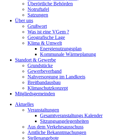
Überörtliche Behörden
Notruftafel
Satzungen
Über uns
Grußwort
Was ist eine VGem ?
Geografische Lage
Klima & Umwelt
Energienutzungsplan
Kommunale Wärmeplanung
Standort & Gewerbe
Grundstücke
Gewerbeverband
Nahversorgung im Landkreis
Breitbandausbau
Klimaschutzkonzept
Mitgliedsgemeinden
Aktuelles
Veranstaltungen
Gesamtveranstaltungs Kalender
Sitzungsangelegenheiten
Aus dem Verkehrsausschuss
Amtliche Bekanntmachungen
Stellenangebote