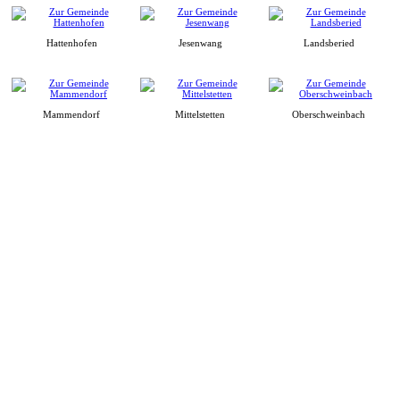
Hattenhofen
Jesenwang
Landsberied
Mammendorf
Mittelstetten
Oberschweinbach