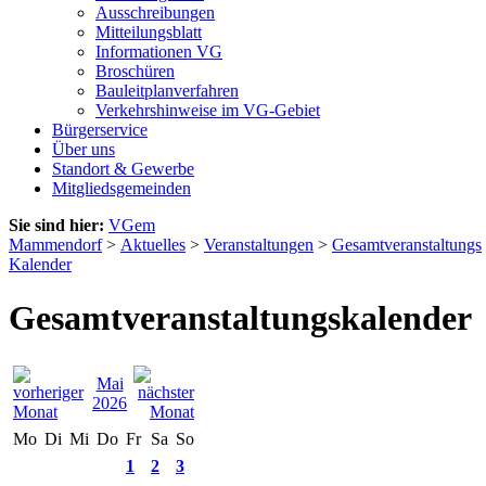
Ausschreibungen
Mitteilungsblatt
Informationen VG
Broschüren
Bauleitplanverfahren
Verkehrshinweise im VG-Gebiet
Bürgerservice
Über uns
Standort & Gewerbe
Mitgliedsgemeinden
Sie sind hier:
VGem
Mammendorf
>
Aktuelles
>
Veranstaltungen
>
Gesamtveranstaltungs
Kalender
Gesamtveranstaltungskalender
Mai
2026
Mo
Di
Mi
Do
Fr
Sa
So
1
2
3