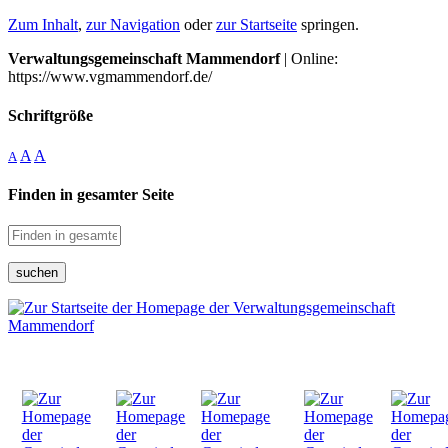
Zum Inhalt
,
zur Navigation
oder
zur Startseite
springen.
Verwaltungsgemeinschaft Mammendorf
| Online:
https://www.vgmammendorf.de/
Schriftgröße
A
A
A
Finden in gesamter Seite
suchen