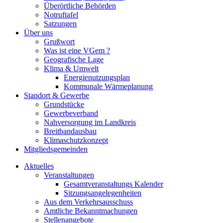
Überörtliche Behörden
Notruftafel
Satzungen
Über uns
Grußwort
Was ist eine VGem ?
Geografische Lage
Klima & Umwelt
Energienutzungsplan
Kommunale Wärmeplanung
Standort & Gewerbe
Grundstücke
Gewerbeverband
Nahversorgung im Landkreis
Breitbandausbau
Klimaschutzkonzept
Mitgliedsgemeinden
Aktuelles
Veranstaltungen
Gesamtveranstaltungs Kalender
Sitzungsangelegenheiten
Aus dem Verkehrsausschuss
Amtliche Bekanntmachungen
Stellenangebote