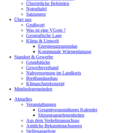
Überörtliche Behörden
Notruftafel
Satzungen
Über uns
Grußwort
Was ist eine VGem ?
Geografische Lage
Klima & Umwelt
Energienutzungsplan
Kommunale Wärmeplanung
Standort & Gewerbe
Grundstücke
Gewerbeverband
Nahversorgung im Landkreis
Breitbandausbau
Klimaschutzkonzept
Mitgliedsgemeinden
Aktuelles
Veranstaltungen
Gesamtveranstaltungs Kalender
Sitzungsangelegenheiten
Aus dem Verkehrsausschuss
Amtliche Bekanntmachungen
Stellenangebote