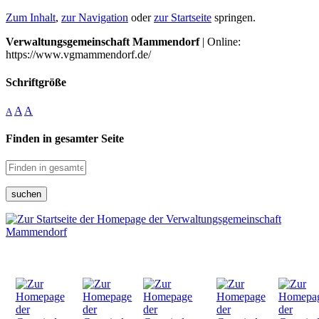
Zum Inhalt
,
zur Navigation
oder
zur Startseite
springen.
Verwaltungsgemeinschaft Mammendorf
| Online:
https://www.vgmammendorf.de/
Schriftgröße
A
A
A
Finden in gesamter Seite
suchen