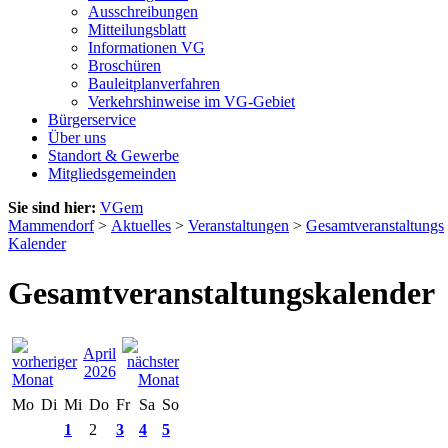
Ausschreibungen
Mitteilungsblatt
Informationen VG
Broschüren
Bauleitplanverfahren
Verkehrshinweise im VG-Gebiet
Bürgerservice
Über uns
Standort & Gewerbe
Mitgliedsgemeinden
Sie sind hier:
VGem
Mammendorf
>
Aktuelles
>
Veranstaltungen
>
Gesamtveranstaltungs
Kalender
Gesamtveranstaltungskalender
April
2026
Mo
Di
Mi
Do
Fr
Sa
So
1
2
3
4
5